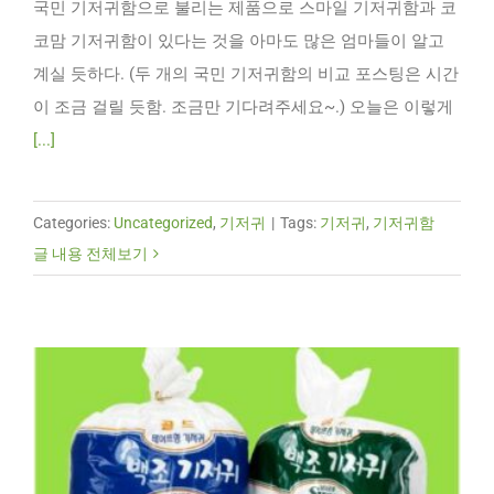
국민 기저귀함으로 불리는 제품으로 스마일 기저귀함과 코
코맘 기저귀함이 있다는 것을 아마도 많은 엄마들이 알고
계실 듯하다. (두 개의 국민 기저귀함의 비교 포스팅은 시간
이 조금 걸릴 듯함. 조금만 기다려주세요~.) 오늘은 이렇게
[...]
Categories:
Uncategorized
,
기저귀
|
Tags:
기저귀
,
기저귀함
글 내용 전체보기