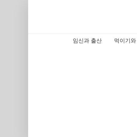
Skip
to
content
임신과 출산
먹이기와