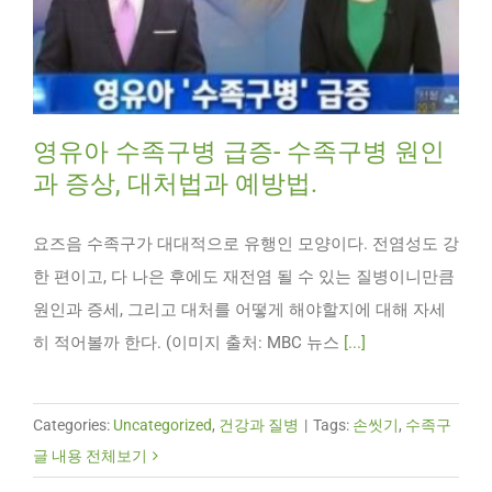
영유아 수족구병 급증- 수족구병 원인
과 증상, 대처법과 예방법.
요즈음 수족구가 대대적으로 유행인 모양이다. 전염성도 강
한 편이고, 다 나은 후에도 재전염 될 수 있는 질병이니만큼
원인과 증세, 그리고 대처를 어떻게 해야할지에 대해 자세
히 적어볼까 한다. (이미지 출처: MBC 뉴스
[...]
Categories:
Uncategorized
,
건강과 질병
|
Tags:
손씻기
,
수족구
글 내용 전체보기