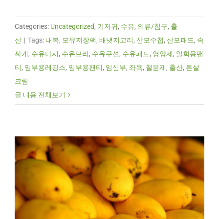
Categories:
Uncategorized
,
기저귀
,
수유
,
의류/침구
,
출
산
|
Tags:
내복
,
모유저장팩
,
배냇저고리
,
산모수첩
,
산모패드
,
속
싸개
,
수유나시
,
수유브라
,
수유쿠션
,
수유패드
,
영양제
,
일회용팬
티
,
임부용레깅스
,
임부용팬티
,
임신부
,
좌욕
,
철분제
,
출산
,
튼살
크림
글 내용 전체보기