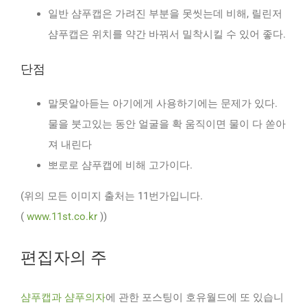
일반 샴푸캡은 가려진 부분을 못씻는데 비해, 릴린저
샴푸캡은 위치를 약간 바꿔서 밀착시킬 수 있어 좋다.
단점
말못알아듣는 아기에게 사용하기에는 문제가 있다.
물을 붓고있는 동안 얼굴을 확 움직이면 물이 다 쏟아
져 내린다
뽀로로 샴푸캡에 비해 고가이다.
(위의 모든 이미지 출처는 11번가입니다.
(
www.11st.co.kr
))
편집자의 주
샴푸캡과 샴푸의자
에 관한 포스팅이 호유월드에 또 있습니