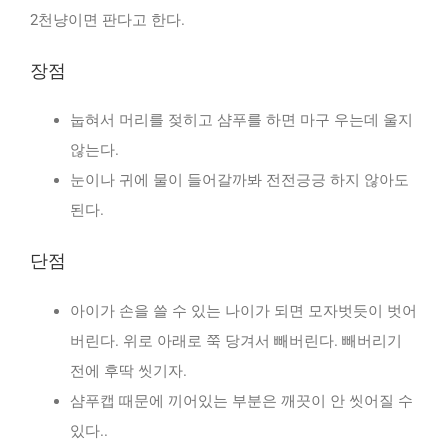
2천냥이면 판다고 한다.
장점
눕혀서 머리를 젖히고 샴푸를 하면 마구 우는데 울지
않는다.
눈이나 귀에 물이 들어갈까봐 전전긍긍 하지 않아도
된다.
단점
아이가 손을 쓸 수 있는 나이가 되면 모자벗듯이 벗어
버린다. 위로 아래로 쭉 당겨서 빼버린다. 빼버리기
전에 후딱 씻기자.
샴푸캡 때문에 끼어있는 부분은 깨끗이 안 씻어질 수
있다..