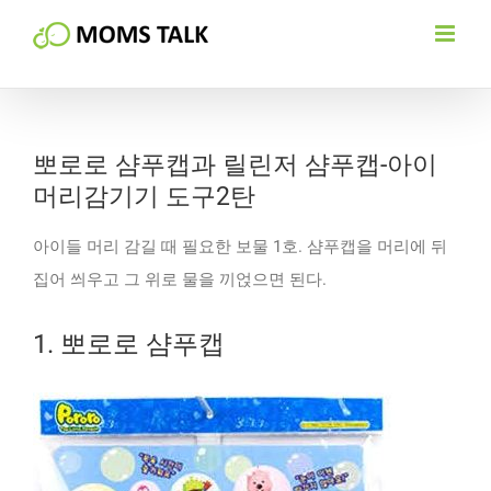
Skip
to
content
뽀로로 샴푸캡과 릴린저 샴푸캡-아이
머리감기기 도구2탄
아이들 머리 감길 때 필요한 보물 1호. 샴푸캡을 머리에 뒤
집어 씌우고 그 위로 물을 끼얹으면 된다.
1. 뽀로로 샴푸캡