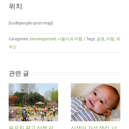
위치
[codepeople-post-map]
Categories:
Uncategorized
,
나들이와 여행
|
Tags:
공원
,
여행
,
제
주도
관련 글
유모차 끌고 산책 갈
신생아 가성 생리, 너