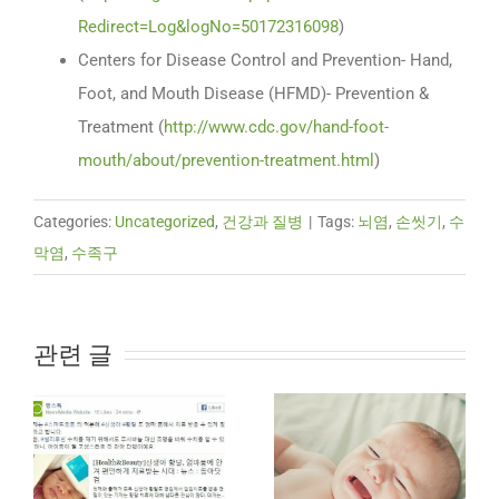
Redirect=Log&logNo=50172316098
)
Centers for Disease Control and Prevention- Hand,
Foot, and Mouth Disease (HFMD)- Prevention &
Treatment (
http://www.cdc.gov/hand-foot-
mouth/about/prevention-treatment.html
)
Categories:
Uncategorized
,
건강과 질병
|
Tags:
뇌염
,
손씻기
,
수
막염
,
수족구
관련 글