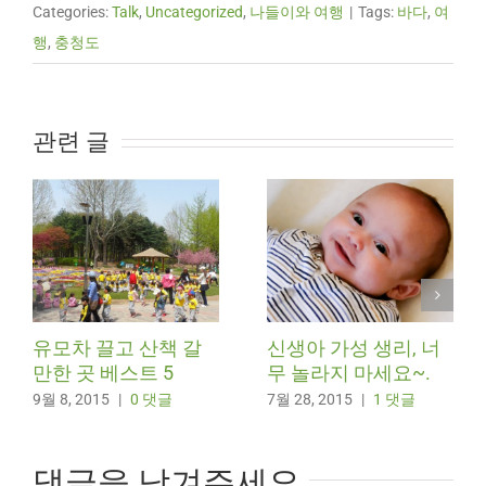
Categories:
Talk
,
Uncategorized
,
나들이와 여행
|
Tags:
바다
,
여
행
,
충청도
관련 글
유모차 끌고 산책 갈
신생아 가성 생리, 너
만한 곳 베스트 5
무 놀라지 마세요~.
9월 8, 2015
|
0 댓글
7월 28, 2015
|
1 댓글
댓글을 남겨주세요