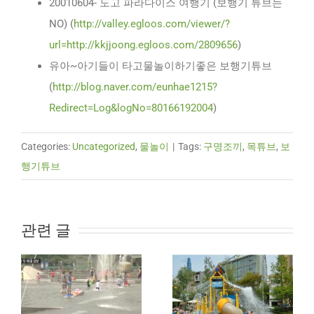
20010604- 도고 파라다이스 여행기 (보행기 튜브는
NO) (
http://valley.egloos.com/viewer/?
url=http://kkjjoong.egloos.com/2809656
)
유아~아기들이 타고물놀이하기좋은 보행기튜브
(
http://blog.naver.com/eunhae1215?
Redirect=Log&logNo=80166192004
)
Categories:
Uncategorized
,
물놀이
|
Tags:
구명조끼
,
목튜브
,
보
행기튜브
관련 글