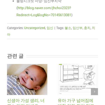
블랑시크릿 마망- 임산부치약
(
http://blog.naver.com/jhchoi2323?
Redirect=Log&logNo=70145613081
)
Categories:
Uncategorized
,
임신
|
Tags:
불소
,
임산부
,
충치
,
치
아
관련 글
신생아 가성 생리, 너
유아 가구 넘어짐에