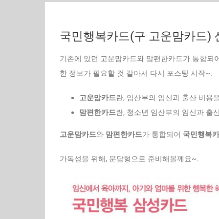
국민행복카드(구 고운맘카드)
기존에 있던 고운맘카드와 맘편한카드가 통합되어 2
한 정보가 필요할 것 같아서 다시 포스팅 시작~.
고운맘카드
란, 임산부의 임신과 출산 비용
맘편한카드
란, 청소년 임산부의 임신과 출
고운맘카드
와
맘편한카드
가 통합되어
국민행복
가독성을 위해, 문답형으로 준비해볼께요~.