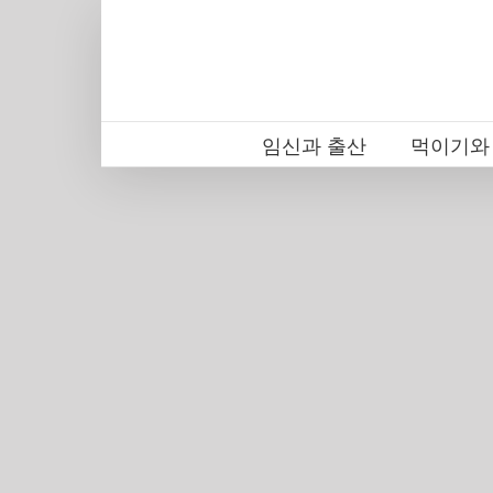
Skip
to
content
임신과 출산
먹이기와