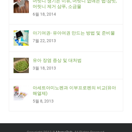
머릿니 생기는 이유, 머릿니 없애는 법-참빗,
머릿니 제거 샴푸, 소금물
6월 18, 2014
아기여권- 유아여권 만드는 방법 및 준비물
7월 22, 2013
유아 장염 증상 및 대처법
3월 18, 2013
아세트아미노펜과 이부프로펜의 비교(유아
해열제)
5월 8, 2013