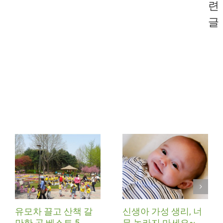
련
글
유모차 끌고 산책 갈
신생아 가성 생리, 너
만한 곳 베스트 5
무 놀라지 마세요~.