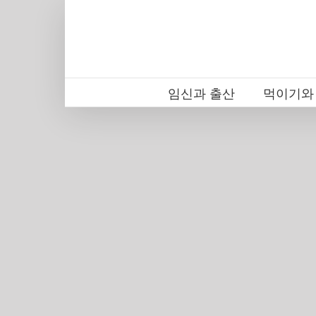
Skip
to
content
임신과 출산
먹이기와