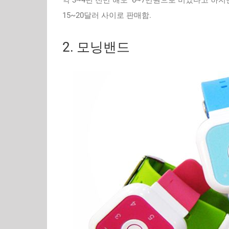
약 3~4년 전만 해도 6~7만원으로 비쌌다고 하지
15~20달러 사이로 판매함.
2. 모닝밴드