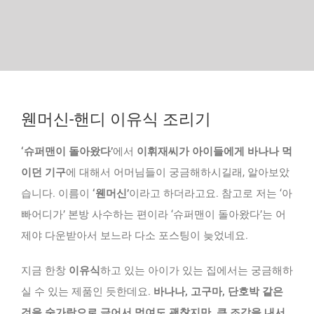
웬머신-핸디 이유식 조리기
‘슈퍼맨이 돌아왔다’
에서
이휘재씨가 아이들에게 바나나 먹
이던 기구
에 대해서 어머님들이 궁금해하시길래, 알아보았
습니다. 이름이
‘웬머신’
이라고 하더라고요. 참고로 저는 ‘아
빠어디가’ 본방 사수하는 편이라 ‘슈퍼맨이 돌아왔다’는 어
제야 다운받아서 보느라 다소 포스팅이 늦었네요.
지금 한창
이유식
하고 있는 아이가 있는 집에서는 궁금해하
실 수 있는 제품인 듯한데요.
바나나, 고구마, 단호박 같은
것을 숟가락으로 긁어서 먹여도 괜찮지만, 큰 조각을 내서