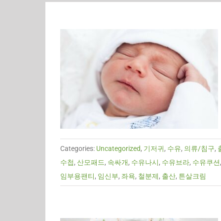
Categories:
Uncategorized
,
기저귀
,
수유
,
의류/침구
,
수첩
,
산모패드
,
속싸개
,
수유나시
,
수유브라
,
수유쿠션
임부용팬티
,
임신부
,
좌욕
,
철분제
,
출산
,
튼살크림