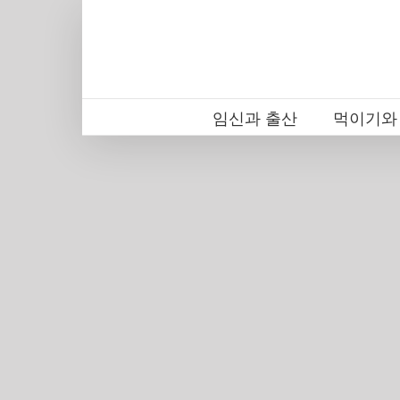
Skip
to
content
임신과 출산
먹이기와