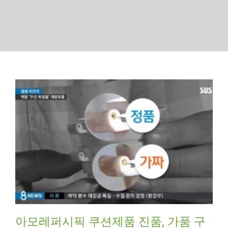
아모레퍼시픽 쿠션제품 진품, 가품 구