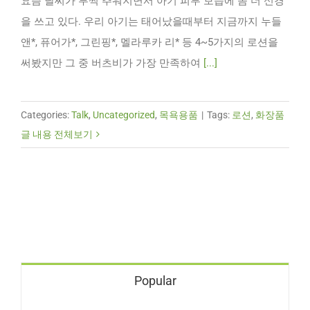
요즘 날씨가 부쩍 추워지면서 아기 피부 보습에 좀 더 신경
을 쓰고 있다. 우리 아기는 태어났을때부터 지금까지 누들
앤*, 퓨어가*, 그린핑*, 멜라루카 리* 등 4~5가지의 로션을
써봤지만 그 중 버츠비가 가장 만족하여
[...]
Categories:
Talk
,
Uncategorized
,
목욕용품
|
Tags:
로션
,
화장품
글 내용 전체보기
Popular