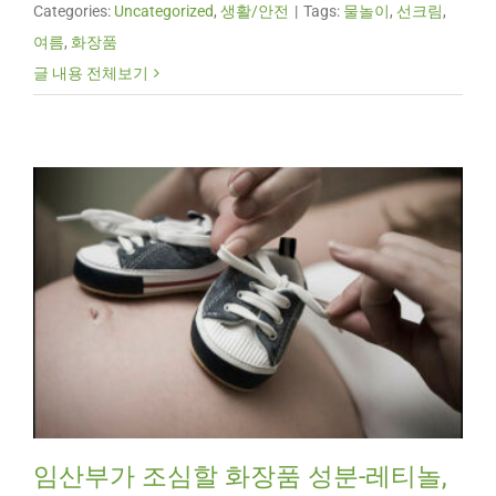
Categories:
Uncategorized
,
생활/안전
|
Tags:
물놀이
,
선크림
,
여름
,
화장품
글 내용 전체보기
임산부가 조심할 화장품 성분-레티놀,