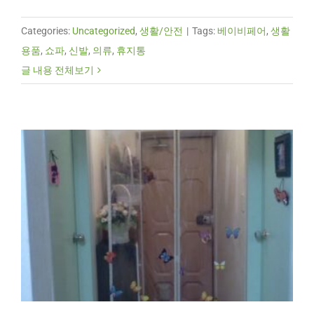
Categories:
Uncategorized
,
생활/안전
|
Tags:
베이비페어
,
생활
용품
,
쇼파
,
신발
,
의류
,
휴지통
글 내용 전체보기