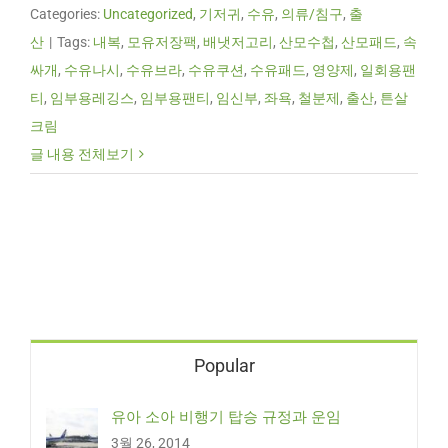
Categories:
Uncategorized
,
기저귀
,
수유
,
의류/침구
,
출
산
|
Tags:
내복
,
모유저장팩
,
배냇저고리
,
산모수첩
,
산모패드
,
속
싸개
,
수유나시
,
수유브라
,
수유쿠션
,
수유패드
,
영양제
,
일회용팬
티
,
임부용레깅스
,
임부용팬티
,
임신부
,
좌욕
,
철분제
,
출산
,
튼살
크림
글 내용 전체보기
Popular
유아 소아 비행기 탑승 규정과 운임
3월 26, 2014