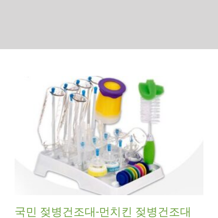
국민 젖병건조대-먼치킨 젖병건조대