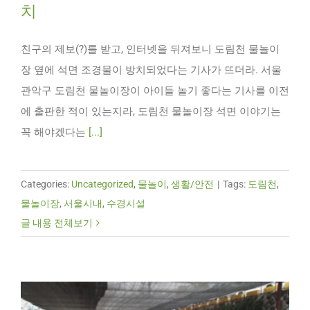
치
친구의 제보(?)를 받고, 인터넷을 뒤져보니 도림천 물놀이
장 옆에 석면 조경물이 방치되었다는 기사가 뜨더라. 서울
관악구 도림천 물놀이장이 아이들 놀기 좋다는 기사를 이전
에 출판한 적이 있는지라, 도림천 물놀이장 석면 이야기는
꼭 해야겠다는
[...]
Categories:
Uncategorized
,
물놀이
,
생활/안전
|
Tags:
도림천
,
물놀이장
,
서울시내
,
수경시설
글 내용 전체보기