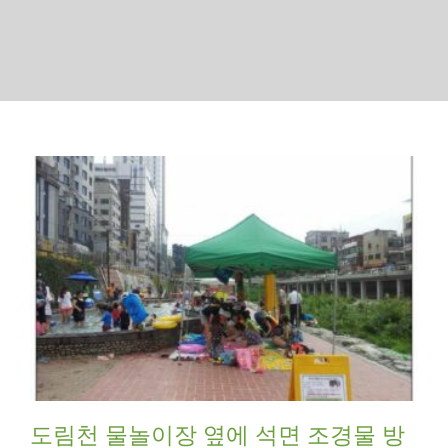
도림천 물놀이장 옆에 석면 조경물 방