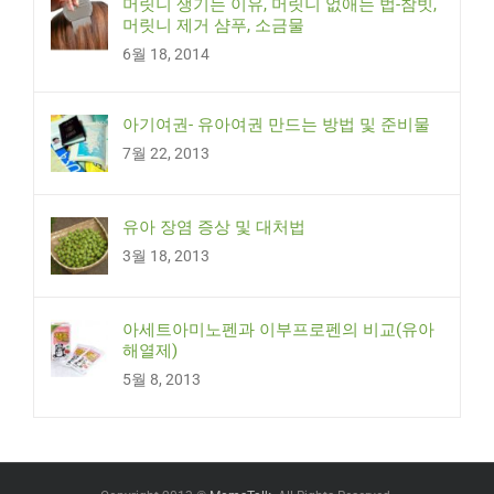
머릿니 생기는 이유, 머릿니 없애는 법-참빗,
머릿니 제거 샴푸, 소금물
6월 18, 2014
아기여권- 유아여권 만드는 방법 및 준비물
7월 22, 2013
유아 장염 증상 및 대처법
3월 18, 2013
아세트아미노펜과 이부프로펜의 비교(유아
해열제)
5월 8, 2013